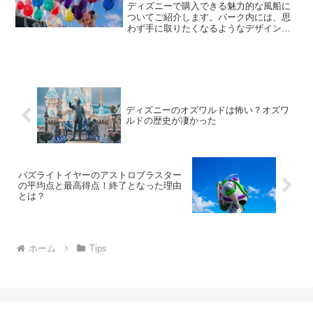
ディズニーで購入できる魅力的な風船に
ついてご紹介します。パーク内には、思
わず手に取りたくなるようなデザインの
風船が豊富に揃っており、訪れるゲスト
を楽しませてくれます。この記事では、
風船の値段や販売場所について詳しく解
説します。さらに、風船を...
ディズニーのオズワルドは怖い？オズワ
ルドの歴史が凄かった
バズライトイヤーのアストロブラスター
の平均点と最高得点！終了となった理由
とは？
ホーム
Tips