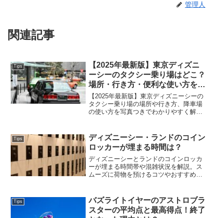
管理人
関連記事
【2025年最新版】東京ディズニ
Tips
ーシーのタクシー乗り場はどこ？
場所・行き方・便利な使い方を徹
底解説！
【2025年最新版】東京ディズニーシーの
タクシー乗り場の場所や行き方、降車場
の使い方を写真つきでわかりやすく解
説！
ディズニーシー・ランドのコイン
Tips
ロッカーが埋まる時間は？
ディズニーシーとランドのコインロッカ
ーが埋まる時間帯や混雑状況を解説。ス
ムーズに荷物を預けるコツやおすすめの
利用タイミングも紹介しています。パー
クでの快適な過ごし方に役立つ情報満載
です。
バズライトイヤーのアストロブラ
Tips
スターの平均点と最高得点！終了