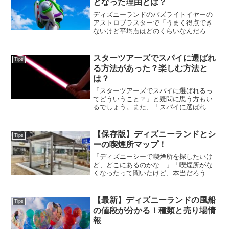
となった理由とは？
ディズニーランドのバズライトイヤーの
アストロブラスターで「うまく得点でき
ないけど平均点はどのくらいなんだろ
う…」と悩む方もいるでしょう。得点を
もっと伸ばしたいけど、どうすれば高得
点を狙えるのか気になるところです。バ
スターツアーズでスパイに選ばれ
Tips
ズライトイヤーのアストロブ...
る方法があった？楽しむ方法と
は？
「スターツアーズでスパイに選ばれるっ
てどういうこと？」と疑問に思う方もい
るでしょう。また、「スパイに選ばれる
ためのコツがあるなら知りたい」と考え
る方も少なくないかもしれません。ディ
ズニーランドの人気アトラクション「ス
【保存版】ディズニーランドとシ
Tips
ターツアーズ」では、ラン...
ーの喫煙所マップ！
「ディズニーシーで喫煙所を探したいけ
ど、どこにあるのかな…」「喫煙所がな
くなったって聞いたけど、本当だろう
か…」といった悩みを抱える方もいるで
しょう。ディズニーシーやランドの喫煙
所は、これまでの場所から変更があった
【最新】ディズニーランドの風船
Tips
り、閉鎖されたりしているこ...
の値段が分かる！種類と売り場情
報