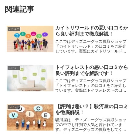
関連記事
カイトリワールドの悪い口コミか
レビュー
ら良い評判まで徹底解説！
ここではディズニーグッズ買取ショップ
「カイトリワールド」の口コミをご紹介
しています。実際にカイトリワールドの
口コミを調べてみると、良い口コミ～悪
い評判までありました。ここではあくま
でも中立的な立場で嘘なく真実を伝えて
トイフォレストの悪い口コミから
レビュー
いけたらと思います。「カ...
良い評判までを解説です！
ここではディズニーグッズ買取ショップ
「トイフォレスト」の口コミをご紹介し
ています。実際にトイフォレストの口コ
ミを調べてみると、良い口コミ～悪い評
判までありました。ここではあくまでも
中立的な立場で嘘なく真実を伝えていけ
【評判は悪い？】駿河屋の口コミ
レビュー
たらと思います。「トイフ...
を徹底解説！
駿河屋は、ディズニーグッズ買取ショッ
プの中でも評判で人気と言われていま
す。ディズニーグッズの買取をしてくれ
るショップにはいろんな会社があります